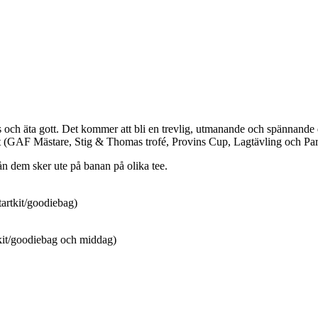
och äta gott. Det kommer att bli en trevlig, utmanande och spännande d
pet (GAF Mästare, Stig & Thomas trofé, Provins Cup, Lagtävling och Pa
n dem sker ute på banan på olika tee.
tartkit/goodiebag)
rtkit/goodiebag och middag)