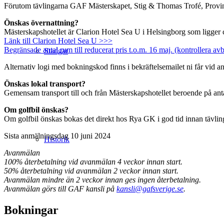
Förutom tävlingarna GAF Mästerskapet, Stig & Thomas Trofé, Provins 
Önskas övernattning?
Mästerskapshotellet är Clarion Hotel Sea U i Helsingborg som ligger 
Länk till Clarion Hotel Sea U >>>
Begränsade antal rum till reducerat pris t.o.m. 16 maj. (kontrollera a
Stadgar
Alternativ logi med bokningskod finns i bekräftelsemailet ni får vid a
Önskas lokal transport?
Gemensam transport till och från Mästerskapshotellet beroende på ant
Om golfbil önskas?
Om golfbil önskas bokas det direkt hos Rya GK i god tid innan tävlin
Sista anmälningsdag 10 juni 2024
Historik
Avanmälan
100% återbetalning vid avanmälan 4 veckor innan start.
50% återbetalning vid avanmälan 2 veckor innan start.
Avanmälan mindre än 2 veckor innan ges ingen återbetalning.
Avanmälan görs till GAF kansli på
kansli@gafsverige.se
.
Bokningar