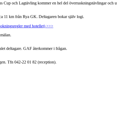
Cup och Lagtävling kommer en hel del överraskningstävlingar och utlo
ca 11 km från Rya GK. Deltagaren bokar själv logi.
vbokningsregler med hotellet) >>>
nmälan.
alet deltagare. GAF återkommer i frågan.
gen. Tfn 042-22 01 82 (reception).