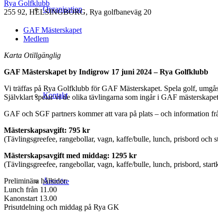
Rya Golfklubb
Organisation
255 92, HELSINGBORG, Rya golfbaneväg 20
GAF Mästerskapet
Medlem
Karta Otillgänglig
GAF Mästerskapet by Indigrow 17 juni 2024 – Rya Golfklubb
Vi träffas på Rya Golfklubb för GAF Mästerskapet. Spela golf, umgås 
Kontakt
Självklart spelar vi de olika tävlingarna som ingår i GAF mästerska
GAF och SGF partners kommer att vara på plats – och information frå
Mästerskapsavgift: 795 kr
(Tävlingsgreefee, rangebollar, vagn, kaffe/bulle, lunch, prisbord och s
Mästerskapsavgift med middag: 1295 kr
(Tävlingsgreefee, rangebollar, vagn, kaffe/bulle, lunch, prisbord, sta
Preliminära hålltider:
Årsmöte
Lunch från 11.00
Kanonstart 13.00
Prisutdelning och middag på Rya GK