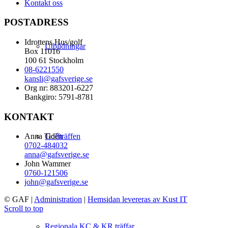
Kontakt oss
POSTADRESS
Idrottens Hus/golf
Utbildningar
Box 11016
100 61 Stockholm
08-6221550
kansli@gafsverige.se
Org nr: 883201-6227
Bankgiro: 5791-8781
KONTAKT
Golfträffen
Anna Tidén
0702-484032
anna@gafsverige.se
John Wammer
0760-121506
john@gafsverige.se
© GAF
|
Administration
|
Hemsidan levereras av Kust IT
Scroll to top
Regionala KC & KR träffar