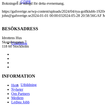
GDPR
Bokningen är stängd för detta evenemang.
https://gafsverige.se/wp-content/uploads/2024/04/rya-golfklubb-1
john@gafsverige.se
2024-01-01 00:00:03
2024-05-28 20:58:56
GAF Mä
BESÖKSADRESS
Idrottens Hus
Skansbrogatan 7
Utbildning
118 60 Stockholm
INFORMATION
Utbildning
Hem
Nyheter
Om Partners
Medlem
Lediga Jobb