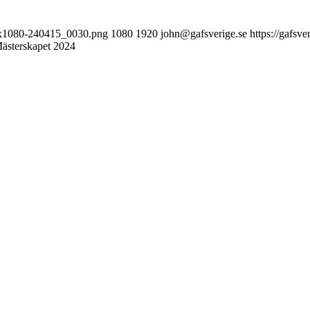
920x1080-240415_0030.png
1080
1920
john@gafsverige.se
https://gafsv
sterskapet 2024