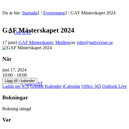
Du är här:
Startsida
1
/
Evenemang
2
/
GAF Mästerskapet 2024
GAF Mästerskapet 2024
Om GAF
17 juni
/
i
GAF Mästerskapet
,
Medlem
/
av
john@gafsverige.se
När
juni 17, 2024
10:00 - 18:00
Lägg till i kalender
Om GAF
Ladda ner ICS
Google Kalender
iCalendar
Office 365
Outlook Live
Bokningar
Bokning stängd
Var