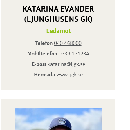
KATARINA EVANDER
(LJUNGHUSENS GK)
Ledamot
Telefon
040-458000
Mobiltelefon
0739-171234
E-post
katarina@ljgk.se
Hemsida
www.ljgk.se