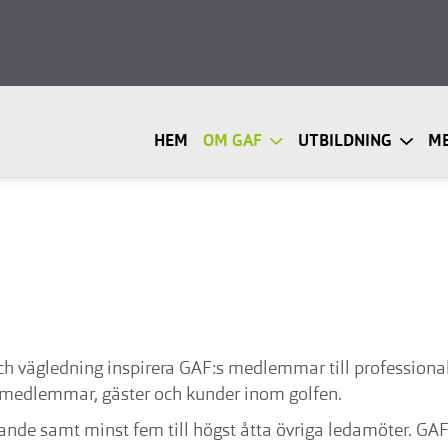
HEM
OM GAF
UTBILDNING
M
och vägledning inspirera GAF:s medlemmar till profession
ubbmedlemmar, gäster och kunder inom golfen.
ande samt minst fem till högst åtta övriga ledamöter. GAF 