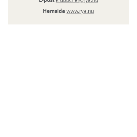
E-post
klubbchef@rya.nu
Hemsida
www.rya.nu