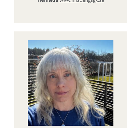
Hemsida
www.finspangsgk.se