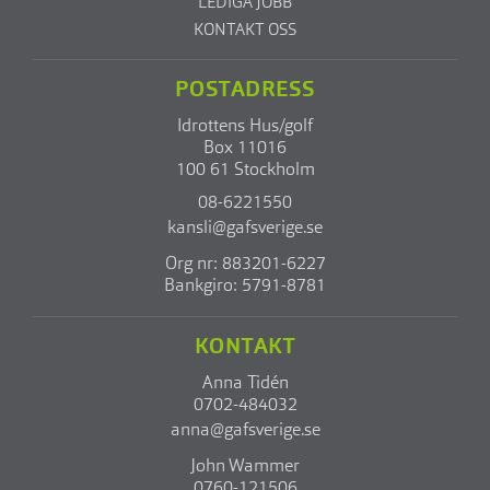
LEDIGA JOBB
KONTAKT OSS
POSTADRESS
Idrottens Hus/golf
Box 11016
100 61 Stockholm
08-6221550
kansli@gafsverige.se
Org nr: 883201-6227
Bankgiro: 5791-8781
KONTAKT
Anna Tidén
0702-484032
anna@gafsverige.se
John Wammer
0760-121506