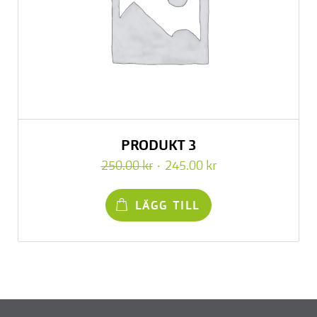
PRODUKT 3
Det
Det
250.00
kr
245.00
kr
ursprungliga
nuvarande
priset
priset
LÄGG TILL
var:
är:
250.00 kr.
245.00 kr.