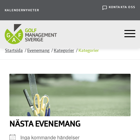
KONTAKTA OSS
KALENDER
NYHETER
Startsida
/
Evenemang
/
Kategorier
/
Kategorier
NÄSTA EVENEMANG
Inga kommande händelser