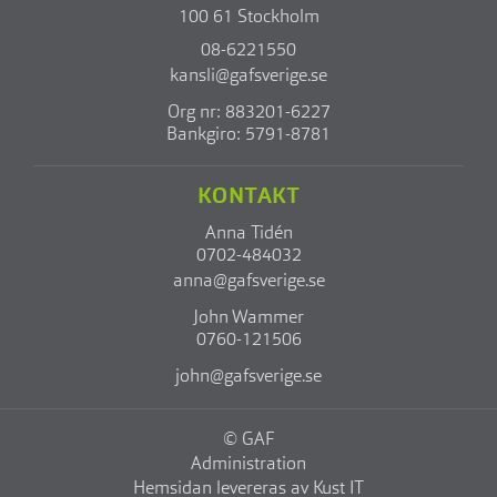
100 61 Stockholm
08-6221550
kansli@gafsverige.se
Org nr: 883201-6227
Bankgiro: 5791-8781
KONTAKT
Anna Tidén
0702-484032
anna@gafsverige.se
John Wammer
0760-121506
john@gafsverige.se
© GAF
Administration
Hemsidan levereras av Kust IT