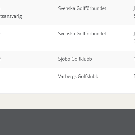
h
Svenska Golfförbundet
tsansvarig
e
Svenska Golfförbundet
f
Sjöbo Golfklubb
Varbergs Golfklubb