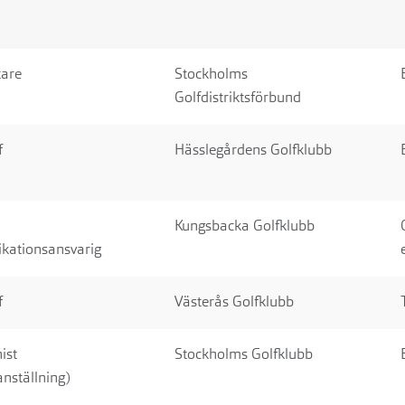
are
Stockholms
Golfdistriktsförbund
f
Hässlegårdens Golfklubb
Kungsbacka Golfklubb
ationsansvarig
f
Västerås Golfklubb
ist
Stockholms Golfklubb
nställning)