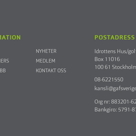
MATION
POSTADRESS
Idrottens Hus/gol
NYHETER
Box 11016
NERS
MEDLEM
100 61 Stockhol
OBB
KONTAKT OSS
08-6221550
kansli@gafsverige
Org nr: 883201-6
Bankgiro: 5791-