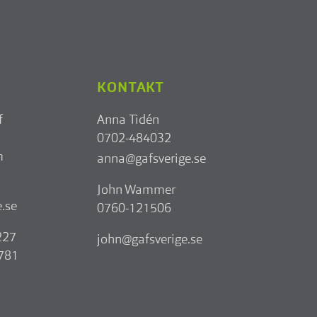
KONTAKT
f
Anna Tidén
0702-484032
m
anna@gafsverige.se
John Wammer
.se
0760-121506
227
john@gafsverige.se
8781