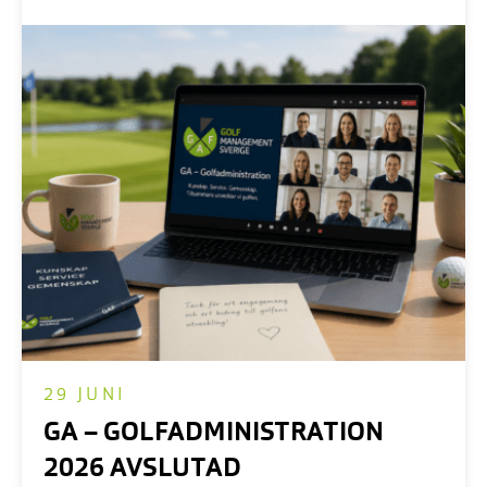
inspirerande dagar samlas vi på Ombergs Golf
Resort för att dela erfarenheter, fylla på med ny
kunskap och skapa värdefulla kontakter.
29 JUNI
GA – GOLFADMINISTRATION
2026 AVSLUTAD