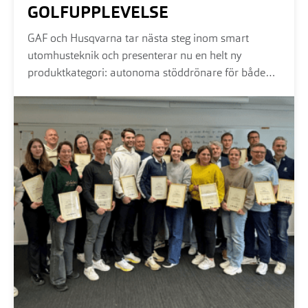
GOLFUPPLEVELSE
GAF och Husqvarna tar nästa steg inom smart
utomhusteknik och presenterar nu en helt ny
produktkategori: autonoma stöddrönare för både
grönyteskötsel och golf...