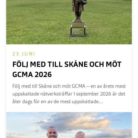
23 JUNI
FÖLJ MED TILL SKÅNE OCH MÖT
GCMA 2026
Följ med till Skåne och möt GCMA – en av årets mest
uppskattade nätverksträffar I september 2026 är det
åter dags för en av de mest uppskattade
aktiviteterna inom Golf Management Sverige – den
internationella nätverksträffen med GCMA (Golf
Club Managers Association) från Storbritannien.