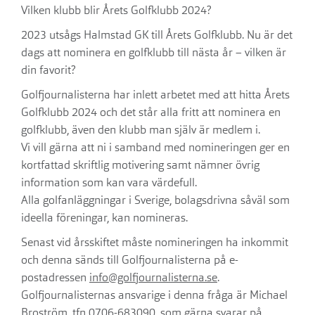
Vilken klubb blir Årets Golfklubb 2024?
2023 utsågs Halmstad GK till Årets Golfklubb. Nu är det
dags att nominera en golfklubb till nästa år – vilken är
din favorit?
Golfjournalisterna har inlett arbetet med att hitta Årets
Golfklubb 2024 och det står alla fritt att nominera en
golfklubb, även den klubb man själv är medlem i.
Vi vill gärna att ni i samband med nomineringen ger en
kortfattad skriftlig motivering samt nämner övrig
information som kan vara värdefull.
Alla golfanläggningar i Sverige, bolagsdrivna såväl som
ideella föreningar, kan nomineras.
Senast vid årsskiftet måste nomineringen ha inkommit
och denna sänds till Golfjournalisterna på e-
postadressen
info@golfjournalisterna.se
.
Golfjournalisternas ansvarige i denna fråga är Michael
Broström, tfn 0706-683090, som gärna svarar på