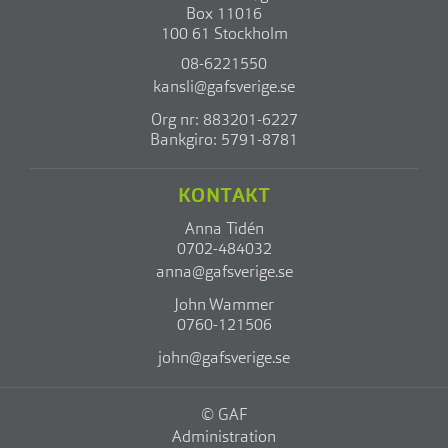
Box 11016
100 61 Stockholm
08-6221550
kansli@gafsverige.se
Org nr: 883201-6227
Bankgiro: 5791-8781
KONTAKT
Anna Tidén
0702-484032
anna@gafsverige.se
John Wammer
0760-121506
john@gafsverige.se
© GAF
Administration