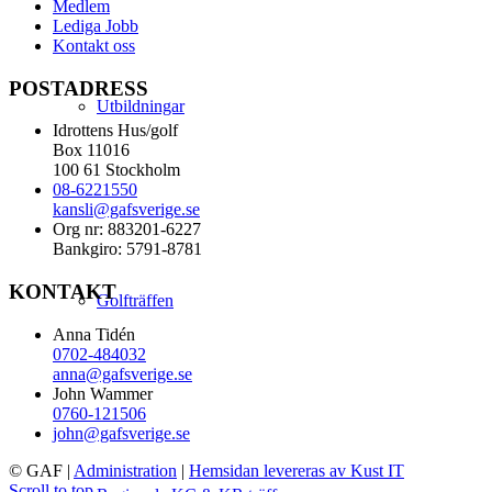
Medlem
Lediga Jobb
Kontakt oss
POSTADRESS
Utbildningar
Idrottens Hus/golf
Box 11016
100 61 Stockholm
08-6221550
kansli@gafsverige.se
Org nr: 883201-6227
Bankgiro: 5791-8781
KONTAKT
Golfträffen
Anna Tidén
0702-484032
anna@gafsverige.se
John Wammer
0760-121506
john@gafsverige.se
© GAF
|
Administration
|
Hemsidan levereras av Kust IT
Scroll to top