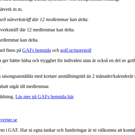
nätverk m m.
onell nätverksträff där 12 medlemmar kan delta.
ätverksträff där 12 medlemmar kan delta.
 medlemmar kan delta.
ard finns på
GAFs hemsida
och
golf.se/moregolf
ger bättre hälsa och trygghet för individen utan är också en del av g
.
a säsongsanställda med kortare anställningstid än 2 månader/kalenderå
batt utgår till medlemmar.
ildning.
Läs mer på GAFs hemsida här
.
verige.se
dlem i GAF. Har ni egna tankar och funderingar är ni välkomna att kont