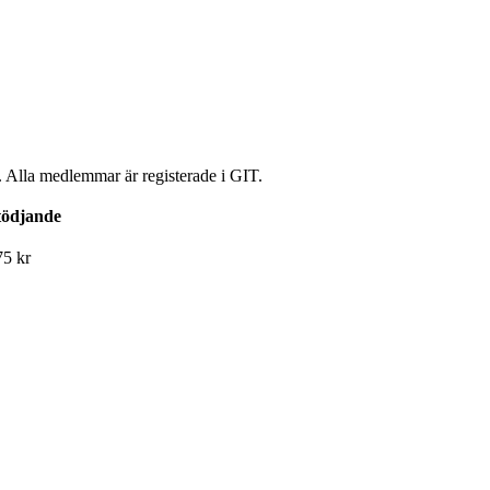
. Alla medlemmar är registerade i GIT.
tödjande
75 kr