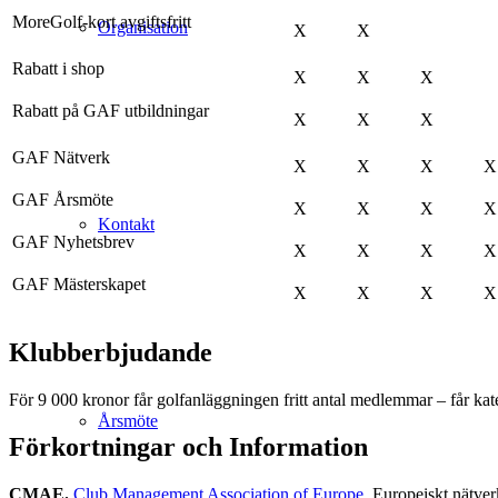
MoreGolf-kort avgiftsfritt
Organisation
X
X
Rabatt i shop
X
X
X
Rabatt på GAF utbildningar
X
X
X
GAF Nätverk
X
X
X
X
GAF Årsmöte
X
X
X
X
Kontakt
GAF Nyhetsbrev
X
X
X
X
GAF Mästerskapet
X
X
X
X
Klubberbjudande
För 9 000 kronor får golfanläggningen fritt antal medlemmar – får kate
Årsmöte
Förkortningar och Information
CMAE.
Club Management Association of Europe
. Europeiskt nätve