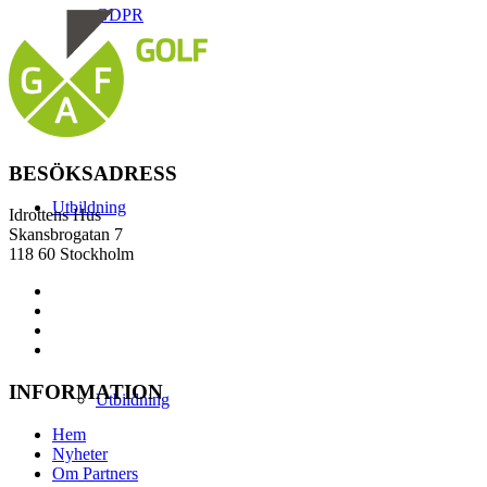
GDPR
BESÖKSADRESS
Utbildning
Idrottens Hus
Skansbrogatan 7
118 60 Stockholm
INFORMATION
Utbildning
Hem
Nyheter
Om Partners