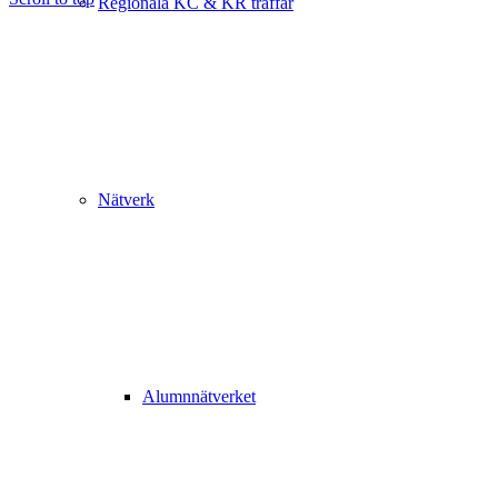
Regionala KC & KR träffar
Nätverk
Alumnnätverket