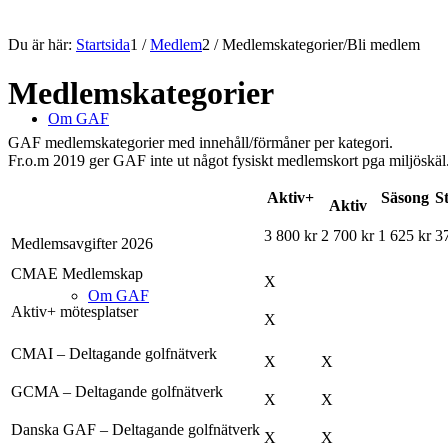
Du är här:
Startsida
1
/
Medlem
2
/
Medlemskategorier/Bli medlem
Medlemskategorier
Om GAF
GAF medlemskategorier med innehåll/förmåner per kategori.
Fr.o.m 2019 ger GAF inte ut något fysiskt medlemskort pga miljöskäl
Aktiv+
Säsong
S
Aktiv
3 800 kr
2 700 kr
1 625 kr
3
Medlemsavgifter 2026
CMAE Medlemskap
X
Om GAF
Aktiv+ mötesplatser
X
CMAI – Deltagande golfnätverk
X
X
GCMA – Deltagande golfnätverk
X
X
Danska GAF – Deltagande golfnätverk
X
X