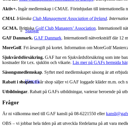
Aktiv+.
Ingår medlemskap i CMAE. Förinbjudan till internationella 
CMAI.
Irlänska
Club Management Association of Ireland
. Internati
GCMA.
Brittiska
Golf Club Managers’ Association
. Internationell n
Stadgar
GAF Danmark.
GAF Danmark
. Internationell nätverksträff där 12
MoreGolf
. Fri årsavgift på kortet. Information om MoreGolf Masterc
Sjukvårdsförsäkring.
GAF har en Sjukvårdsförsäkring som inte bara 
kostnader för t.ex. sjuklön och vikarie.
Läs mer på GAFs hemsida här
Säsongsmedlemskap
. Syftet med medlemskapet säsong är att erbjud
Historik
Rabatt i shopen.
I vår shop säljer vi GAF loggade kläder m.m. och ra
Utbildningar
. Rabatt på GAFs utbildningar, varierar beroende på utb
Frågor
Är ni välkomna med till GAF kansli på 08-6221550 eller
kansli@gafs
OBS – vi jobbar hela tiden på att utveckla fördelarna på att vara me