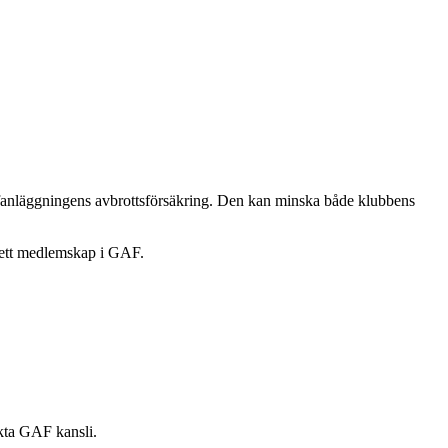
olfanläggningens avbrottsförsäkring. Den kan minska både klubbens
r ett medlemskap i GAF.
akta GAF kansli.