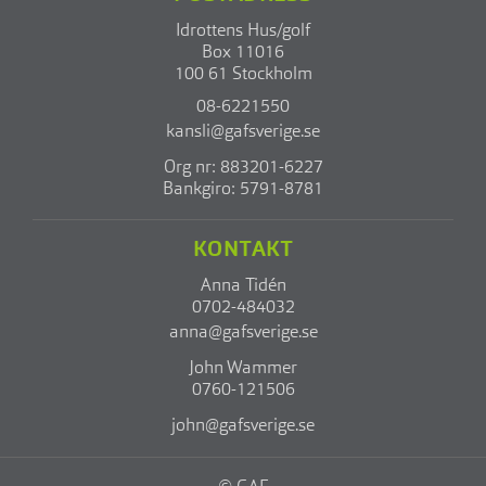
Idrottens Hus/golf
Box 11016
100 61 Stockholm
08-6221550
kansli@gafsverige.se
Org nr: 883201-6227
Bankgiro: 5791-8781
KONTAKT
Anna Tidén
0702-484032
anna@gafsverige.se
John Wammer
0760-121506
john@gafsverige.se