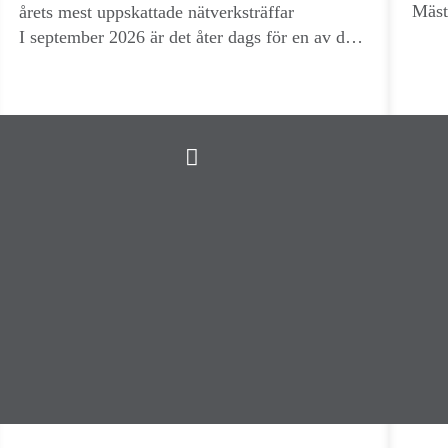
Mäst
årets mest uppskattade nätverksträffar
I september 2026 är det åter dags för en av de
mest uppskattade aktiviteterna inom Golf
Management Sverige – den internationella
nätverksträffen med GCMA (Golf Club
Managers Association) från Storbritannien.