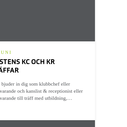
JUNI
STENS KC OCH KR
ÄFFAR
bjuder in dig som klubbchef eller
varande och kanslist & receptionist eller
varande till träff med utbildning,
enhetsutbyte och diskussioner. Vi träffas
lika platser och du väljer den som är bäst
dig…