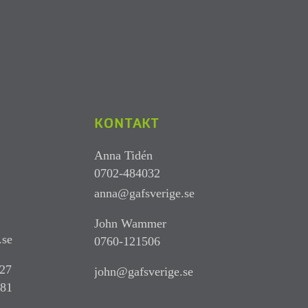
KONTAKT
Anna Tidén
0702-484032
anna@gafsverige.se
John Wammer
.se
0760-121506
227
john@gafsverige.se
781