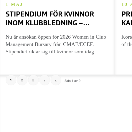
1 MAJ
10 
STIPENDIUM FÖR KVINNOR
PR
INOM KLUBBLEDNING –
KA
ANSÖK NU
MA
Nu är ansökan öppen för 2026 Women in Club
Kort
20
Management Bursary från CMAE/ECEF.
of t
Stipendiet riktar sig till kvinnor som idag
arbetar inom klubbledning…
2
3
›
»
1
Sida 1 av 9