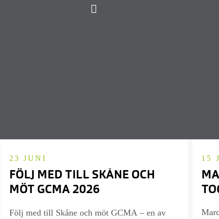
23 JUNI
15 
FÖLJ MED TILL SKÅNE OCH
MA
MÖT GCMA 2026
TO
MÄ
Marc
Följ med till Skåne och möt GCMA – en av