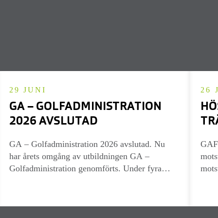
29 JUNI
26 
GA – GOLFADMINISTRATION
HÖ
2026 AVSLUTAD
TR
GA – Golfadministration 2026 avslutad. Nu
GAF 
har årets omgång av utbildningen GA –
mots
Golfadministration genomförts. Under fyra
mots
digitala halvdagar har deltagarna fått en bred
erfar
introduktion till arbetet på golfanläggningens
på o
kansli och i reception…
för 