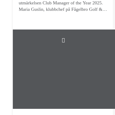
utmärkelsen Club Manager of the Year 2025.
Maria Guslin, klubbchef på Fågelbro Golf &
Country Club, har utsetts till Club Manager of
the Year 2025 av GAF – Golf Management
Sverige.