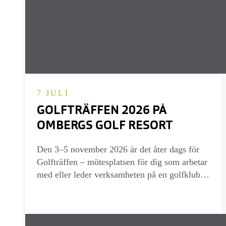
7 JULI
GOLFTRÄFFEN 2026 PÅ
OMBERGS GOLF RESORT
Den 3–5 november 2026 är det åter dags för
Golfträffen – mötesplatsen för dig som arbetar
med eller leder verksamheten på en golfklubb.
Under tre inspirerande dagar samlas vi på
Ombergs Golf Resort för att dela erfarenheter,
fylla på med ny kunskap och skapa värdefulla
kontakter.