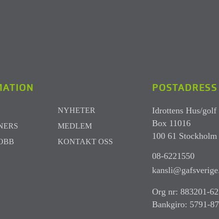
MATION
POSTADRESS
Idrottens Hus/golf
NYHETER
Box 11016
NERS
MEDLEM
100 61 Stockholm
JOBB
KONTAKT OSS
08-6221550
kansli@gafsverige
Org nr: 883201-6
Bankgiro: 5791-8