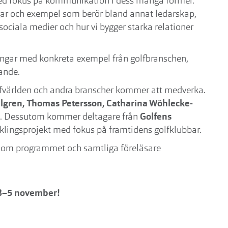
med fokus på kommunikation i dess många former.
ngar och exempel som berör bland annat ledarskap,
ociala medier och hur vi bygger starka relationer
ningar med konkreta exempel från golfbranschen,
ande.
olfvärlden och andra branscher kommer att medverka.
llgren, Thomas Petersson, Catharina Wöhlecke-
. Dessutom kommer deltagare från
Golfens
cklingsprojekt med fokus på framtidens golfklubbar.
 om programmet och samtliga föreläsare
 3–5 november!