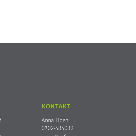
KONTAKT
f
Anna Tidén
0702-484032