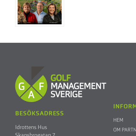
INFOR
BESÖKSADRESS
HEM
Idrottens Hus
OM PART
Skansbrogatan 7