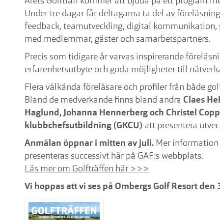
Årets Golfträff kommer att bjuda på ett program 
Under tre dagar får deltagarna ta del av föreläsni
feedback, teamutveckling, digital kommunikation, s
med medlemmar, gäster och samarbetspartners.
Precis som tidigare år varvas inspirerande föreläs
erfarenhetsutbyte och goda möjligheter till nätverk
Flera välkända föreläsare och profiler från både g
Bland de medverkande finns bland andra
Claes He
Haglund, Johanna Hennerberg och Christel Copp
klubbchefsutbildning (GKCU)
att presentera utve
Anmälan öppnar i mitten av juli.
Mer information
presenteras successivt här på GAF:s webbplats.
Läs mer om Golfträffen här >>>
Vi hoppas att vi ses på Ombergs Golf Resort den