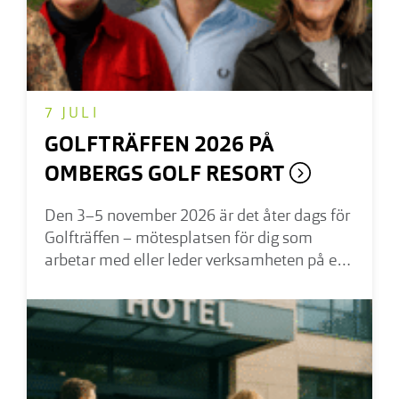
7 JULI
GOLFTRÄFFEN 2026 PÅ
OMBERGS GOLF RESORT
Den 3–5 november 2026 är det åter dags för
Golfträffen – mötesplatsen för dig som
arbetar med eller leder verksamheten på en
golfklubb. Under tre inspirerande dagar
samlas vi på Ombergs Golf Resort för att
dela erfarenheter, fylla på med ny kunskap
och skapa värdefulla kontakter.