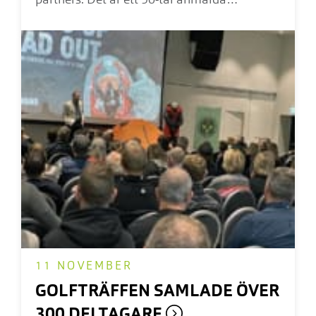
partners. Det är ett 90-tal anmälda
organisationer/klubbar/partners/föreläsare
och vi börjar närma oss 175 deltagare vilket
vi tycker är väldigt kul…
11 NOVEMBER
GOLFTRÄFFEN SAMLADE ÖVER
300 DELTAGARE