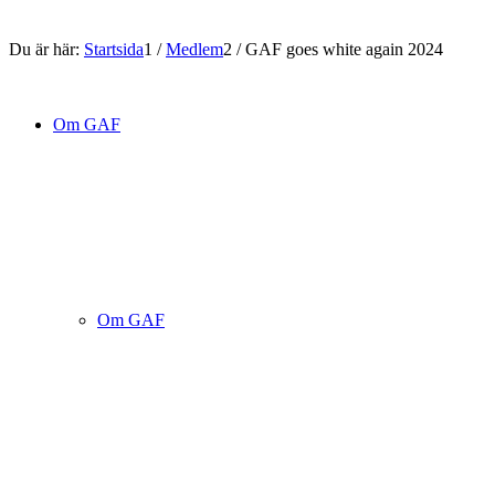
Du är här:
Startsida
1
/
Medlem
2
/
GAF goes white again 2024
Om GAF
Om GAF