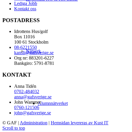
Lediga Jobb
Kontakt oss
POSTADRESS
Idrottens Hus/golf
Box 11016
100 61 Stockholm
08-6221550
Nätverk
kansli@gafsverige.se
Org nr: 883201-6227
Bankgiro: 5791-8781
KONTAKT
Anna Tidén
0702-484032
anna@gafsverige.se
John Wammer
Alumnnätverket
0760-121506
john@gafsverige.se
© GAF
|
Administration
|
Hemsidan levereras av Kust IT
Scroll to top