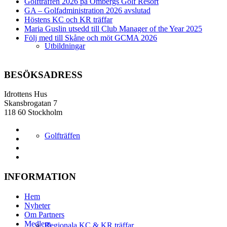
Golfträffen 2026 på Ombergs Golf Resort
GA – Golfadministration 2026 avslutad
Höstens KC och KR träffar
Maria Guslin utsedd till Club Manager of the Year 2025
Följ med till Skåne och möt GCMA 2026
Utbildningar
BESÖKSADRESS
Idrottens Hus
Skansbrogatan 7
118 60 Stockholm
Golfträffen
INFORMATION
Hem
Nyheter
Om Partners
Medlem
Regionala KC & KR träffar