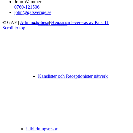
John Wammer
0760-121506
john@gafsverige.se
© GAF
|
Administration
|
Hemsidan levereras av Kust IT
GCMA nätverk
Scroll to top
Kanslister och Receptionister nätverk
Utbildningsresor