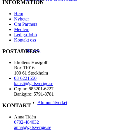
INFORMATION
Hem
Nyheter
Om Partners
Medlem
Lediga Jobb
Kontakt oss
POSTADRESS
Nätverk
Idrottens Hus/golf
Box 11016
100 61 Stockholm
08-6221550
kansli@gafsverige.se
Org nr: 883201-6227
Bankgiro: 5791-8781
Alumnnätverket
KONTAKT
Anna Tidén
0702-484032
anna@gafsverige.se