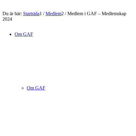
Du är här:
Startsida
1
/
Medlem
2
/
Medlem i GAF – Medlemskap
2024
Om GAF
Om GAF