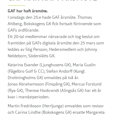
GAF har haft årsmöte.
I onsdags den 25:e hade GAF årsmöte. Thomas
Ahlberg, Bokskogens GK fick fortsatt förtroende som
GAFs ordförande.
Ett 20-tal medlemmar närvarade och tog beslut om
framtiden på GAFs digitala årsmöte den 25 mars som
leddes av Stig Persson, Hedersmedlem och Johnny
Neldeborn, Söderslätts GK.
Katarina Evander (Ljunghusens GK), Maria Guslin
(Fågelbro Golf & CC), Stefan Andorff (Kungl.
Drottningholms GK) omvaldes på två år.
Jonas Abrahamsson (Finspång GK), Marcus Forslund
(Rya GK), Therese Hovbrandt (Alingsås GK) har ett år
kvar i mandatperioden.
Martin Fredriksson (Herrljunga) omvaldes som revisor
och Carina Lindhe (Bokskogens GK) ersatte Margareta