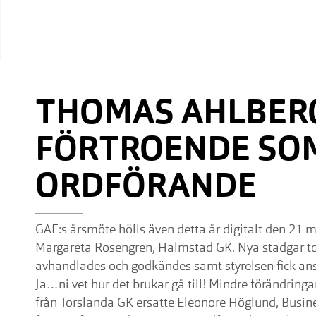
THOMAS AHLBERG
FÖRTROENDE SO
ORDFÖRANDE
GAF:s årsmöte hölls även detta år digitalt den 21 
Margareta Rosengren, Halmstad GK. Nya stadgar to
avhandlades och godkändes samt styrelsen fick ans
Ja…ni vet hur det brukar gå till! Mindre förändrin
från Torslanda GK ersatte Eleonore Höglund, Busi