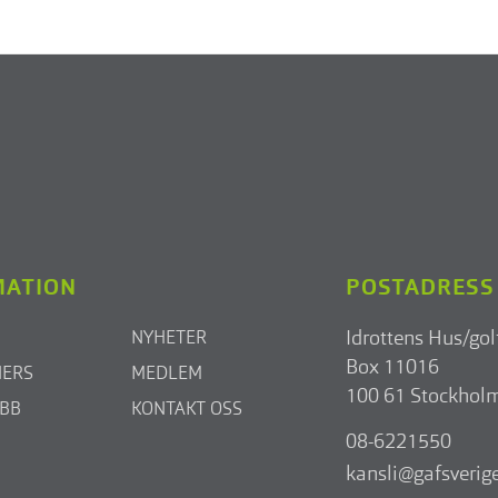
MATION
POSTADRESS
Idrottens Hus/gol
NYHETER
Box 11016
NERS
MEDLEM
100 61 Stockhol
OBB
KONTAKT OSS
08-6221550
kansli@gafsverige