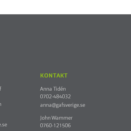
KONTAKT
f
Anna Tidén
0702-484032
m
anna@gafsverige.se
John Wammer
.se
0760-121506