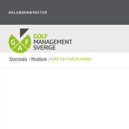
KALENDER
NYHETER
Startsida
/
Medlem
/
GAF har haft årsmöte