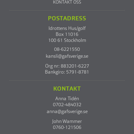
KONTAKT OSS
POSTADRESS
Idrottens Hus/golf
Box 11016
100 61 Stockholm
08-6221550
kansli@gafsverige.se
Org nr: 883201-6227
Bankgiro: 5791-8781
KONTAKT
Anna Tidén
0702-484032
anna@gafsverige.se
John Wammer
0760-121506