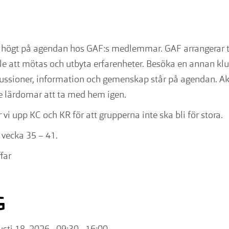
år högt på agendan hos GAF:s medlemmar. GAF arrangerar t
lfälle att mötas och utbyta erfarenheter. Besöka en annan kl
diskussioner, information och gemenskap står på agendan. A
lärdomar att ta med hem igen.
r vi upp KC och KR för att grupperna inte ska bli för stora.
 vecka 35 – 41.
far
G