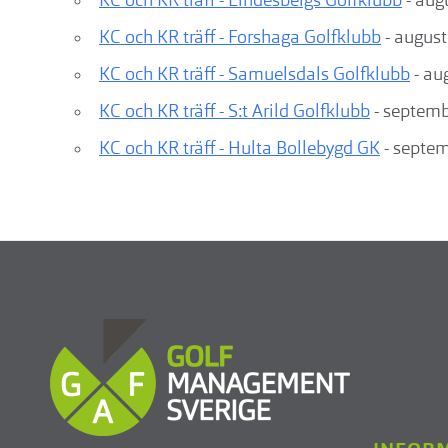
KC och KR träff - Lindesbergs Golfklubb
- augu
KC och KR träff - Forshaga Golfklubb
- august
KC och KR träff - Samuelsdals Golfklubb
- aug
KC och KR träff - S:t Arild Golfklubb
- septemb
KC och KR träff - Hulta Bollebygd GK
- septem