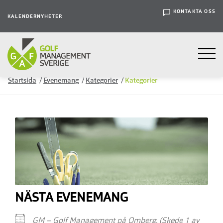
KONTAKTA OSS
KALENDER
NYHETER
Startsida
/
Evenemang
/
Kategorier
/
Kategorier
NÄSTA EVENEMANG
GM – Golf Management på Omberg. (Skede 1 av