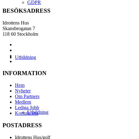
GDPR
BESÖKSADRESS
Idrottens Hus
Skansbrogatan 7
118 60 Stockholm
Utbildning
INFORMATION
Hem
Nyheter
Om Partners
Medlem
Lediga Jobb
Utbildning
Kontakt oss
POSTADRESS
Idrottens Hus/golf