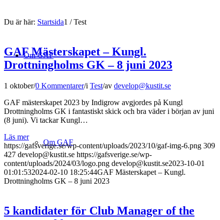
Du är här:
Startsida
1
/
Test
GAF Mästerskapet – Kungl.
Om GAF
Drottningholms GK – 8 juni 2023
1 oktober
/
0 Kommentarer
/
i
Test
/
av
develop@kustit.se
GAF mästerskapet 2023 by Indigrow avgjordes på Kungl
Drottningholms GK i fantastiskt skick och bra väder i början av juni
(8 juni). Vi tackar Kungl…
Läs mer
Om GAF
https://gafsverige.se/wp-content/uploads/2023/10/gaf-img-6.png
309
427
develop@kustit.se
https://gafsverige.se/wp-
content/uploads/2024/03/logo.png
develop@kustit.se
2023-10-01
01:01:53
2024-02-10 18:25:44
GAF Mästerskapet – Kungl.
Drottningholms GK – 8 juni 2023
5 kandidater för Club Manager of the