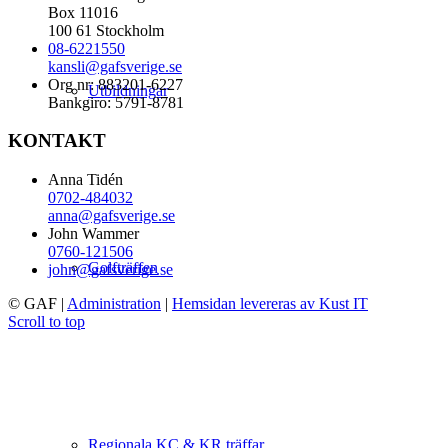
Box 11016
100 61 Stockholm
08-6221550
kansli@gafsverige.se
Org nr: 883201-6227
Utbildningar
Bankgiro: 5791-8781
KONTAKT
Anna Tidén
0702-484032
anna@gafsverige.se
John Wammer
0760-121506
Golfträffen
john@gafsverige.se
© GAF
|
Administration
|
Hemsidan levereras av Kust IT
Scroll to top
Regionala KC & KR träffar