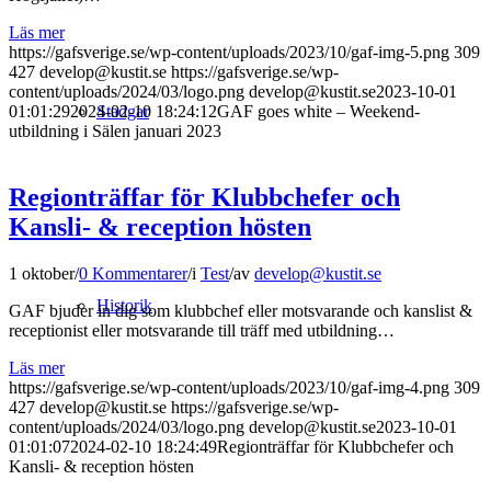
Läs mer
https://gafsverige.se/wp-content/uploads/2023/10/gaf-img-5.png
309
427
develop@kustit.se
https://gafsverige.se/wp-
content/uploads/2024/03/logo.png
develop@kustit.se
2023-10-01
Stadgar
01:01:29
2024-02-10 18:24:12
GAF goes white – Weekend-
utbildning i Sälen januari 2023
Regionträffar för Klubbchefer och
Kansli- & reception hösten
1 oktober
/
0 Kommentarer
/
i
Test
/
av
develop@kustit.se
Historik
GAF bjuder in dig som klubbchef eller motsvarande och kanslist &
receptionist eller motsvarande till träff med utbildning…
Läs mer
https://gafsverige.se/wp-content/uploads/2023/10/gaf-img-4.png
309
427
develop@kustit.se
https://gafsverige.se/wp-
content/uploads/2024/03/logo.png
develop@kustit.se
2023-10-01
01:01:07
2024-02-10 18:24:49
Regionträffar för Klubbchefer och
Kansli- & reception hösten