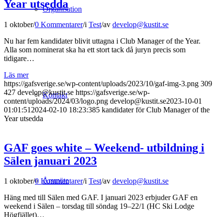
Year utsedda
Organisation
1 oktober
/
0 Kommentarer
/
i
Test
/
av
develop@kustit.se
Nu har fem kandidater blivit uttagna i Club Manager of the Year.
Alla som nominerat ska ha ett stort tack då juryn precis som
tidigare…
Läs mer
https://gafsverige.se/wp-content/uploads/2023/10/gaf-img-3.png
309
427
develop@kustit.se
https://gafsverige.se/wp-
Kontakt
content/uploads/2024/03/logo.png
develop@kustit.se
2023-10-01
01:01:51
2024-02-10 18:23:38
5 kandidater för Club Manager of the
Year utsedda
GAF goes white – Weekend- utbildning i
Sälen januari 2023
Årsmöte
1 oktober
/
0 Kommentarer
/
i
Test
/
av
develop@kustit.se
Häng med till Sälen med GAF. I januari 2023 erbjuder GAF en
weekend i Sälen – torsdag till söndag 19–22/1 (HC Ski Lodge
Högfjället)…