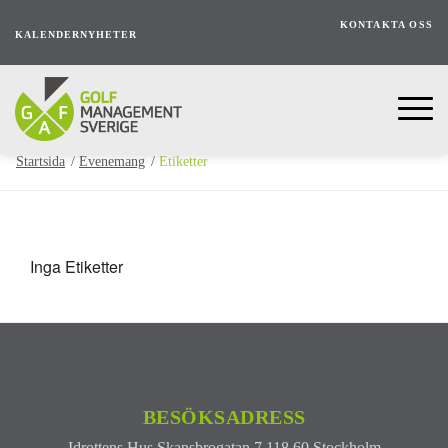
KONTAKTA OSS
KALENDER
NYHETER
Startsida
/
Evenemang
/
Etiketter
Inga Etiketter
BESÖKSADRESS
Idrottens Hus
Skansbrogatan 7
118 60 Stockholm