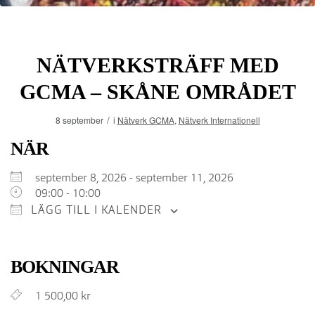
NÄTVERKSTRÄFF MED
GCMA – SKÅNE OMRÅDET
/
8 september
i
Nätverk GCMA
,
Nätverk Internationell
NÄR
Ladda ner ICS
Google Kalender
iCalendar
Office 365
Outlook Live
september 8, 2026 - september 11, 2026
09:00 - 10:00
LÄGG TILL I KALENDER
BOKNINGAR
1 500,00 kr