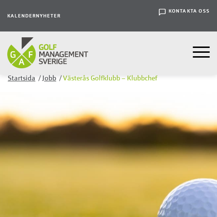
KONTAKTA OSS
KALENDER
NYHETER
Startsida
/
Jobb
/
Västerås Golfklubb – Klubbchef