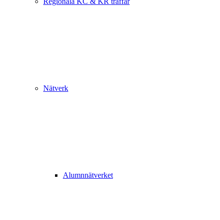
Regionala KC & KR träffar
Nätverk
Alumnnätverket