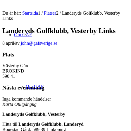
Du är här:
Startsida
1
/
Platser
2
/
Landeryds Golfklubb, Vesterby
Links
Landeryds Golfklubb, Vesterby Links
Om GAF
8 april
/
av
john@gafsverige.se
Plats
Västerby Gård
BROKIND
590 41
Om GAF
Nästa evenemang
Inga kommande händelser
Karta Otillgänglig
Landeryds Golfklubb, Vesterby
Hitta till
Landeryds Golfklubb, Landeryd
Bogestad Gård, 589 39 Linköping