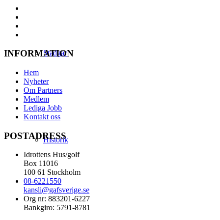
INFORMATION
Stadgar
Hem
Nyheter
Om Partners
Medlem
Lediga Jobb
Kontakt oss
POSTADRESS
Historik
Idrottens Hus/golf
Box 11016
100 61 Stockholm
08-6221550
kansli@gafsverige.se
Org nr: 883201-6227
Bankgiro: 5791-8781