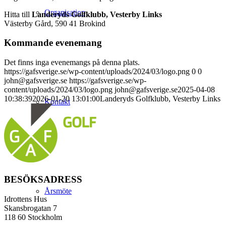
Organisation
Hitta till
Landeryds Golfklubb, Vesterby Links
Västerby Gård, 590 41 Brokind
Kommande evenemang
Det finns inga evenemangs på denna plats.
https://gafsverige.se/wp-content/uploads/2024/03/logo.png
0
0
john@gafsverige.se
https://gafsverige.se/wp-
content/uploads/2024/03/logo.png
john@gafsverige.se
2025-04-08
10:38:39
2026-01-20 13:01:00
Landeryds Golfklubb, Vesterby Links
Kontakt
BESÖKSADRESS
Årsmöte
Idrottens Hus
Skansbrogatan 7
118 60 Stockholm