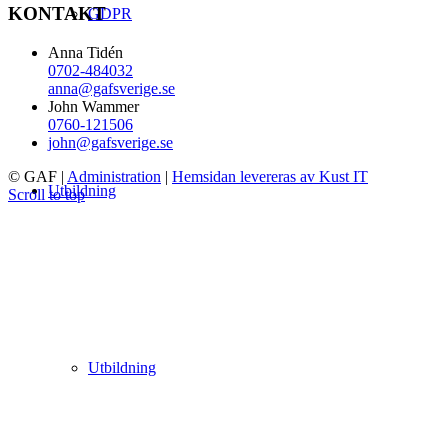
KONTAKT
GDPR
Anna Tidén
0702-484032
anna@gafsverige.se
John Wammer
0760-121506
john@gafsverige.se
© GAF
|
Administration
|
Hemsidan levereras av Kust IT
Utbildning
Scroll to top
Utbildning