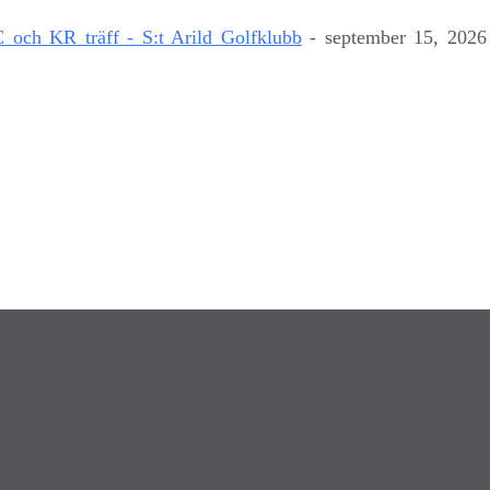
 och KR träff - S:t Arild Golfklubb
- september 15, 2026 