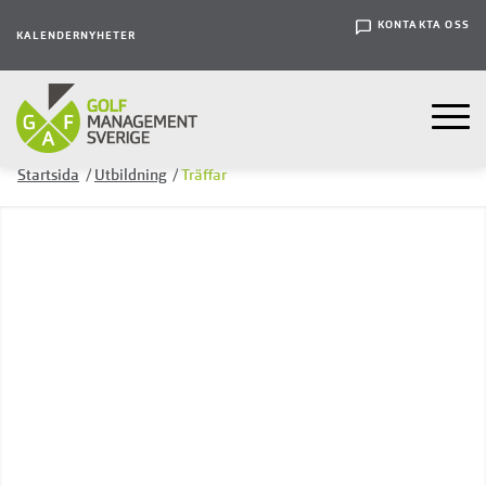
KONTAKTA OSS
KALENDER
NYHETER
Startsida
/
Utbildning
/
Träffar