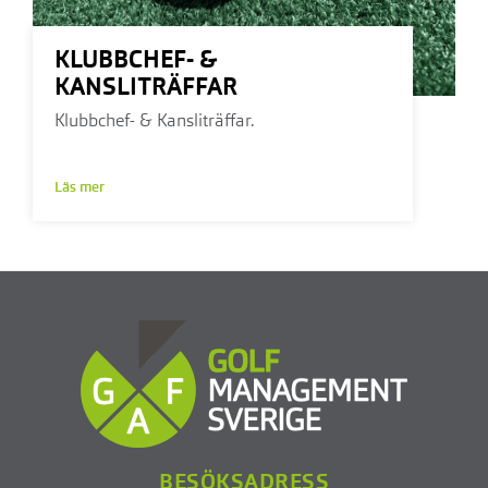
KLUBBCHEF- &
KANSLITRÄFFAR
Klubbchef- & Kansliträffar.
Läs mer
BESÖKSADRESS