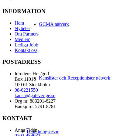
INFORMATION
Hem
GCMA nätverk
Nyheter
Om Partners
Medlem
Lediga Jobb
Kontakt oss
POSTADRESS
Idrottens Hus/golf
Kanslister och Receptionister nätverk
Box 11016
100 61 Stockholm
08-6221550
kansli@gafsverige.se
Org nr: 883201-6227
Bankgiro: 5791-8781
KONTAKT
Anna Tidén
Utbildningsresor
0702-484032