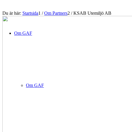
Du är här:
Startsida
1
/
Om Partners
2
/
KSAB Utemiljö AB
Om GAF
Om GAF