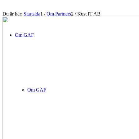
Du är här:
Startsida
1
/
Om Partners
2
/
Kust IT AB
Om GAF
Om GAF