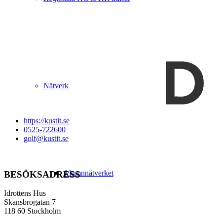
Nätverk
https://kustit.se
0525-722600
golf@kustit.se
Alumnnätverket
BESÖKSADRESS
Idrottens Hus
Skansbrogatan 7
118 60 Stockholm