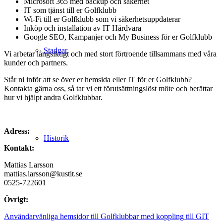
Microsoft 365 med backup och säkerhet
IT som tjänst till er Golfklubb
Wi-Fi till er Golfklubb som vi säkerhetsuppdaterar
Inköp och installation av IT Hårdvara
Google SEO, Kampanjer och My Business för er Golfklubb
Stadgar
Vi arbetar långsiktigt och med stort förtroende tillsammans med våra
kunder och partners.
Står ni inför att se över er hemsida eller IT för er Golfklubb?
Kontakta gärna oss, så tar vi ett förutsättningslöst möte och berättar
hur vi hjälpt andra Golfklubbar.
Adress:
Historik
Kontakt:
Mattias Larsson
mattias.larsson@kustit.se
0525-722601
Övrigt:
Användarvänliga hemsidor till Golfklubbar med koppling till GIT