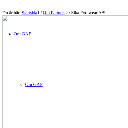
Du är här:
Startsida
1
/
Om Partners
2
/
Sika Footwear A/S
Om GAF
Om GAF