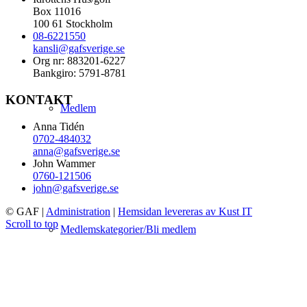
Box 11016
100 61 Stockholm
08-6221550
kansli@gafsverige.se
Org nr: 883201-6227
Bankgiro: 5791-8781
KONTAKT
Medlem
Anna Tidén
0702-484032
anna@gafsverige.se
John Wammer
0760-121506
john@gafsverige.se
© GAF
|
Administration
|
Hemsidan levereras av Kust IT
Scroll to top
Medlemskategorier/Bli medlem