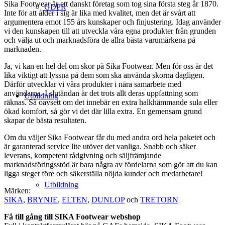
Sika Footwear är ett danskt företag som tog sina första steg år 1870.
GDPR
Inte för att ålder i sig är lika med kvalitet, men det är svårt att
argumentera emot 155 års kunskaper och finjustering. Idag använder
vi den kunskapen till att utveckla våra egna produkter från grunden
och välja ut och marknadsföra de allra bästa varumärkena på
marknaden.
Ja, vi kan en hel del om skor på Sika Footwear. Men för oss är det
lika viktigt att lyssna på dem som ska använda skorna dagligen.
Därför utvecklar vi våra produkter i nära samarbete med
användarna. I slutändan är det trots allt deras uppfattning som
Utbildning
räknas. Så oavsett om det innebär en extra halkhämmande sula eller
ökad komfort, så gör vi det där lilla extra. En gemensam grund
skapar de bästa resultaten.
Om du väljer Sika Footwear får du med andra ord hela paketet och
är garanterad service lite utöver det vanliga. Snabb och säker
leverans, kompetent rådgivning och säljfrämjande
marknadsföringsstöd är bara några av fördelarna som gör att du kan
ligga steget före och säkerställa nöjda kunder och medarbetare!
Utbildning
Märken:
SIKA
,
BRYNJE
,
ELTEN
,
DUNLOP
och
TRETORN
Få till gång till SIKA Footwear webshop