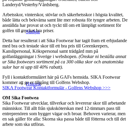
Landeryd/Vesterby/Vårdsberg.
Arbetsskor, vinterskor, stövlar och säkerhetsskor i högsta kvalitet,
både lätta och bekväma samt lite mer robusta för tyngre arbeten. De
anställda har provat ut och tyckt till om ett lämpligt sortiment för
golfen till mycket bra priser.
Stadgar
Detta har resulterat i att Sika Footwear har tagit fram ett erbjudande
med bra och testade skor till ett bra pris till Greenkeepers,
Kanslipersonal, Kökspersonal samt trädgård mm på
golfanläggningar i Sverige i webshopen.
(Önskar ni beställa annat
ur Sika footwears sortiment på ca 300 olika skor och anatomiska
sulor har ni upp till 40% rabatt).
Fyll i kontaktformuläret här på GAFs hemsida. SIKA Footwear
kommer att ge er tillgång till Golfens Webshop.
Historik
SIKA Footwear Kontaktformulär - Golfens Webshop >>>
OM Sika Footwea
Sika Footwear utvecklar, tillverkar och levererar skor till arbetande
människor. Till allt från sjuksköterskan med 12-timmars pass till
entreprenören som bygger vägar och broar. Behoven varierar, men
en sak gäller för alla: Skorna ska passa både till fötterna och till det
arbete som ska utföras.