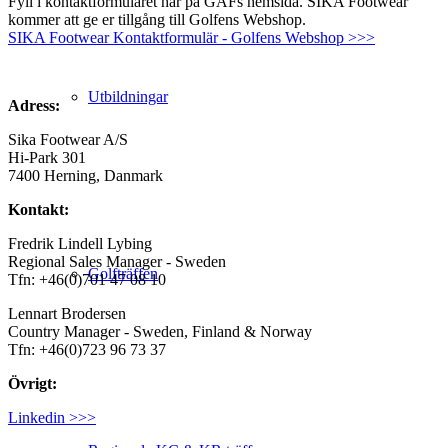
Fyll i kontaktformuläret här på GAFs hemsida. SIKA Footwear
kommer att ge er tillgång till Golfens Webshop.
SIKA Footwear Kontaktformulär - Golfens Webshop >>>
Utbildningar
Adress:
Sika Footwear A/S
Hi-Park 301
7400 Herning, Danmark
Kontakt:
Fredrik Lindell Lybing
Regional Sales Manager - Sweden
Golfträffen
Tfn: +46(0)701 47 08 10
Lennart Brodersen​
Country Manager - Sweden, Finland & Norway
Tfn: +46(0)723 96 73 37
Övrigt:
Linkedin >>>