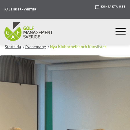
KONTAKTA OSS
KALENDER
NYHETER
Startsida
/
Evenemang
/
Nya Klubbchefer och Kanslister