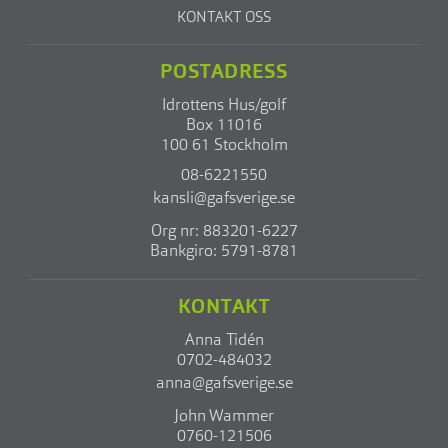
KONTAKT OSS
POSTADRESS
Idrottens Hus/golf
Box 11016
100 61 Stockholm
08-6221550
kansli@gafsverige.se
Org nr: 883201-6227
Bankgiro: 5791-8781
KONTAKT
Anna Tidén
0702-484032
anna@gafsverige.se
John Wammer
0760-121506